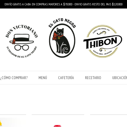
ENVÍO GRATIS A CABA EN COMPRAS MAYORES A $70.000 - ENVIO GRATIS RESTO DEL PAIS $120.000
¿CÓMO COMPRAR?
MENÚ
CAFETERÍA
RECETARIO
UBICACIÓ