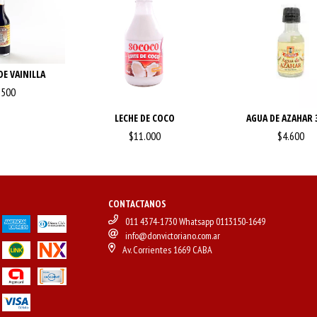
E VAINILLA
.500
LECHE DE COCO
AGUA DE AZAHAR 
$11.000
$4.600
CONTACTANOS
011 4374-1730 Whatsapp 0113150-1649
info@donvictoriano.com.ar
Av. Corrientes 1669 CABA