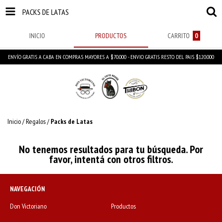
PACKS DE LATAS
INICIO
PRODUCTOS
CARRITO
0
ENVÍO GRATIS A CABA EN COMPRAS MAYORES A $70.000 - ENVIO GRATIS RESTO DEL PAIS $120.000
Inicio
/
Regalos
/
Packs de Latas
No tenemos resultados para tu búsqueda. Por
favor, intentá con otros filtros.
NAVEGACIÓN
Don Victoriano
Productos