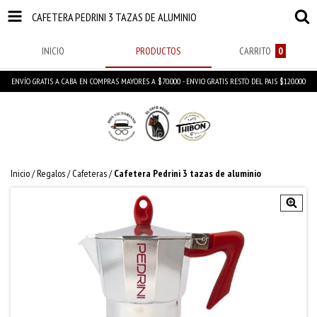
CAFETERA PEDRINI 3 TAZAS DE ALUMINIO
INICIO
PRODUCTOS
CARRITO
0
ENVÍO GRATIS A CABA EN COMPRAS MAYORES A $70.000 - ENVIO GRATIS RESTO DEL PAIS $120.000
Inicio
/
Regalos
/
Cafeteras
/
Cafetera Pedrini 3 tazas de aluminio