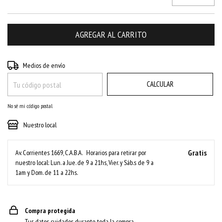
CAMBIAR CP
Entregas para el CP:
Medios de envío
CALCULAR
No sé mi código postal
Nuestro local
Gratis
Av. Corrientes 1669, C.A.B.A.
Horarios para retirar por
nuestro local: Lun. a Jue. de 9 a 21hs, Vier. y Sáb.s de 9 a
1am y Dom. de 11 a 22hs.
Compra protegida
Tus datos cuidados durante toda la compra.