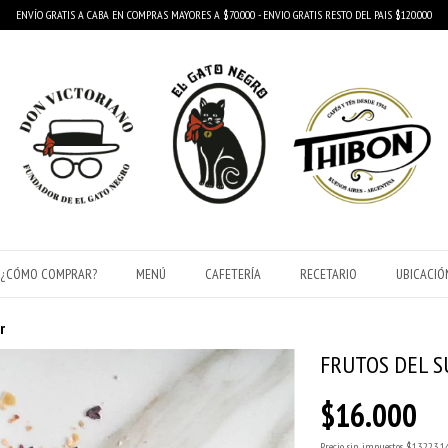
ENVÍO GRATIS A CABA EN COMPRAS MAYORES A $70.000 - ENVIO GRATIS RESTO DEL PAIS $120.000
¿CÓMO COMPRAR?
MENÚ
CAFETERÍA
RECETARIO
UBICACIÓ
r
FRUTOS DEL S
$16.000
Precio sin impuestos
$13.223,1