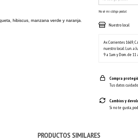
No sé mi código postal
queta, hibiscus, manzana verde y naranja.
Nuestro local
Av. Corrientes 1669, C.
nuestro local: Lun. a J
9 a 1am y Dom. de 11 
Compra protegi
Tus datos cuidado
Cambios y devol
Si no te gusta, po
PRODUCTOS SIMILARES