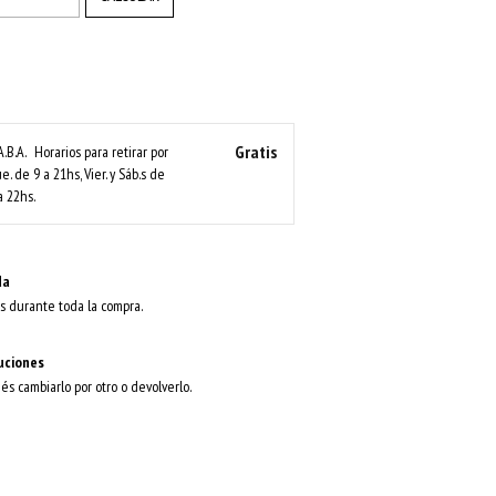
Gratis
A.B.A.
Horarios para retirar por
ue. de 9 a 21hs, Vier. y Sáb.s de
a 22hs.
da
s durante toda la compra.
uciones
dés cambiarlo por otro o devolverlo.