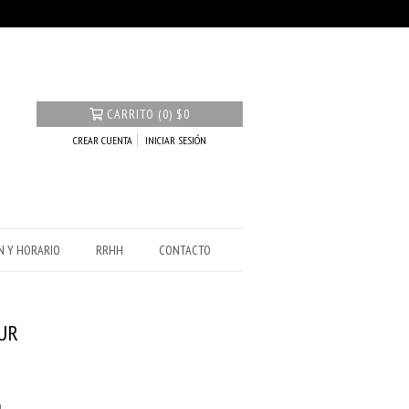
CARRITO
(
0
)
$0
CREAR CUENTA
INICIAR SESIÓN
N Y HORARIO
RRHH
CONTACTO
UR
4