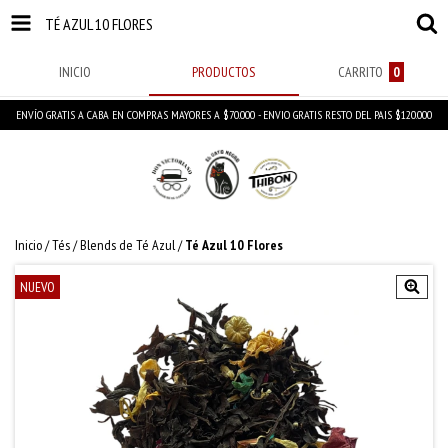
TÉ AZUL 10 FLORES
INICIO
PRODUCTOS
CARRITO
0
ENVÍO GRATIS A CABA EN COMPRAS MAYORES A $70.000 - ENVIO GRATIS RESTO DEL PAIS $120.000
Inicio
/
Tés
/
Blends de Té Azul
/
Té Azul 10 Flores
NUEVO