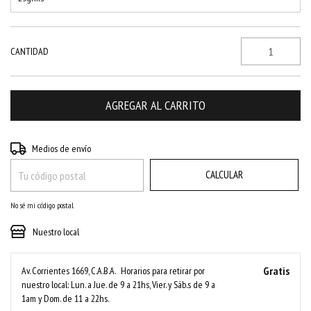
CANTIDAD
CAMBIAR CP
Entregas para el CP:
Medios de envío
CALCULAR
No sé mi código postal
Nuestro local
Gratis
Av. Corrientes 1669, C.A.B.A.
Horarios para retirar por
nuestro local: Lun. a Jue. de 9 a 21hs, Vier. y Sáb.s de 9 a
1am y Dom. de 11 a 22hs.