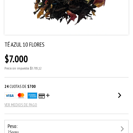
TÉ AZUL 10 FLORES
$7.000
Precio sin impuestos
$5.785,12
24
CUOTAS DE
$700
VER MEDIOS DE PAGO
Peso:
25grms