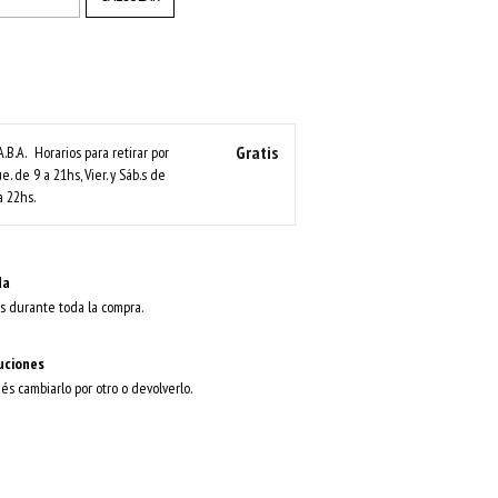
Gratis
A.B.A.
Horarios para retirar por
ue. de 9 a 21hs, Vier. y Sáb.s de
a 22hs.
da
s durante toda la compra.
uciones
dés cambiarlo por otro o devolverlo.