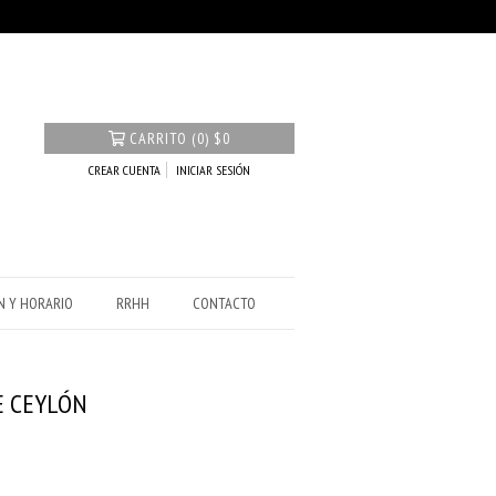
CARRITO
(
0
)
$0
CREAR CUENTA
INICIAR SESIÓN
N Y HORARIO
RRHH
CONTACTO
E CEYLÓN