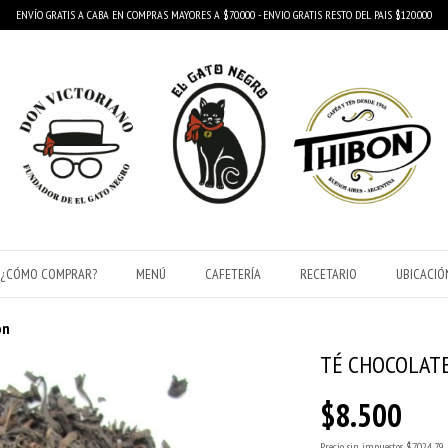
ENVÍO GRATIS A CABA EN COMPRAS MAYORES A $70.000 - ENVIO GRATIS RESTO DEL PAIS $120.000
¿CÓMO COMPRAR?
MENÚ
CAFETERÍA
RECETARIO
UBICACIÓ
ón
TÉ CHOCOLAT
$8.500
Precio sin impuestos
$7.024,79