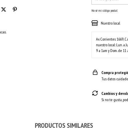
No sé mi código postal
Nuestro local
acao.
Av. Corrientes 1669, C.
nuestro local: Lun. a J
9 a 1am y Dom. de 11 
Compra protegi
Tus datos cuidado
Cambios y devol
Si no te gusta, po
PRODUCTOS SIMILARES