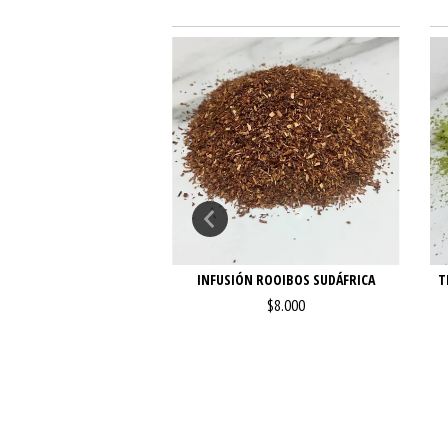
L GREY IMPORTADO
INFUSIÓN ROOIBOS SUDÁFRICA
T
$12.000
$8.000