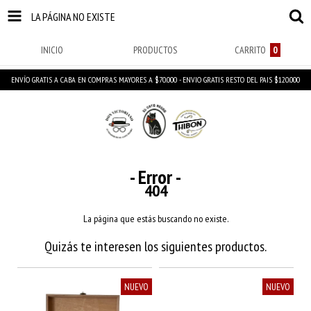
LA PÁGINA NO EXISTE
INICIO
PRODUCTOS
CARRITO
0
ENVÍO GRATIS A CABA EN COMPRAS MAYORES A $70.000 - ENVIO GRATIS RESTO DEL PAIS $120.000
- Error -
404
La página que estás buscando no existe.
Quizás te interesen los siguientes productos.
NUEVO
NUEVO