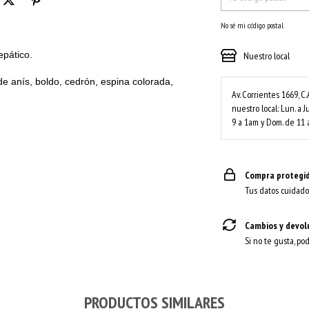
No sé mi código postal
epático.
Nuestro local
e anís, boldo, cedrón, espina colorada,
Av. Corrientes 1669, C.
nuestro local: Lun. a J
9 a 1am y Dom. de 11 
Compra protegi
Tus datos cuidado
Cambios y devol
Si no te gusta, po
PRODUCTOS SIMILARES