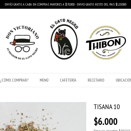
ENVÍO GRATIS A CABA EN COMPRAS MAYORES A $70.000 - ENVIO GRATIS RESTO DEL PAIS $120.000
¿CÓMO COMPRAR?
MENÚ
CAFETERÍA
RECETARIO
UBICACIÓ
TISANA 10
$6.000
Precio sin impuestos
$4.958,68