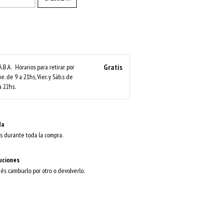
Gratis
A.B.A.
Horarios para retirar por
ue. de 9 a 21hs, Vier. y Sáb.s de
a 22hs.
da
s durante toda la compra.
uciones
dés cambiarlo por otro o devolverlo.