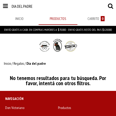
DIA DEL PADRE
INICIO
PRODUCTOS
CARRITO
0
ENVÍO GRATIS A CABA EN COMPRAS MAYORES A $70.000 - ENVIO GRATIS RESTO DEL PAIS $120.000
Inicio
/
Regalos
/
Dia del padre
No tenemos resultados para tu búsqueda. Por
favor, intentá con otros filtros.
NAVEGACIÓN
Don Victoriano
Productos