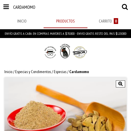
CARDAMOMO
INICIO
PRODUCTOS
CARRITO
0
ENVÍO GRATIS A CABA EN COMPRAS MAYORES A $70.000 - ENVIO GRATIS RESTO DEL PAIS $120.000
Inicio
/
Especias y Condimentos
/
Especias
/
Cardamomo