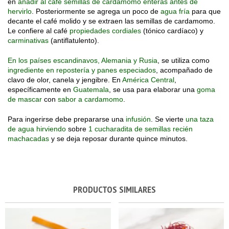
en
añadir al café semillas de cardamomo enteras antes de
hervirlo
. Posteriormente se agrega un poco de
agua fría
para que
decante el café molido y se extraen las semillas de cardamomo.
Le confiere al café
propiedades cordiales
(tónico cardíaco) y
carminativas
(antiflatulento).
En los países escandinavos, Alemania y Rusia
, se utiliza como
ingrediente en repostería y panes especiados
, acompañado de
clavo de olor, canela y jengibre. En
América Central
,
específicamente en
Guatemala
, se usa para elaborar una
goma
de mascar
con
sabor a cardamomo
.
Para ingerirse debe prepararse una
infusión
. Se vierte
una taza
de agua hirviendo
sobre
1 cucharadita de semillas recién
machacadas
y se deja reposar durante quince minutos.
PRODUCTOS SIMILARES