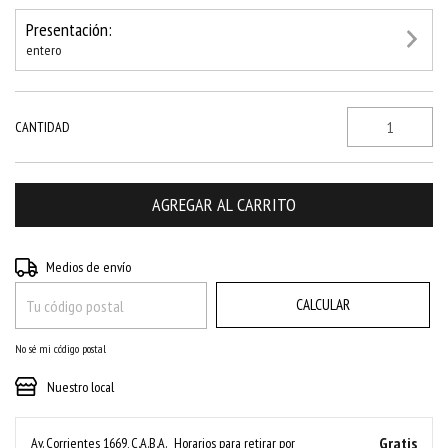
Presentación:
entero
CANTIDAD
CAMBIAR CP
Entregas para el CP:
Medios de envío
CALCULAR
No sé mi código postal
Nuestro local
Gratis
Av. Corrientes 1669, C.A.B.A.
Horarios para retirar por