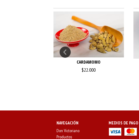
EZ MOSCADA
CARDAMOMO
$5.500
$22.000
NAVEGACIÓN
MEDIOS DE PAGO
Don Victoriano
Productos