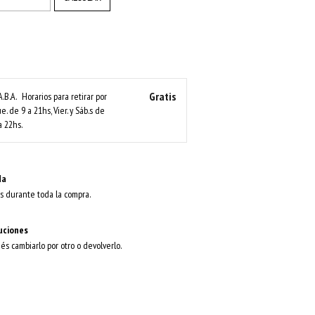
Gratis
A.B.A.
Horarios para retirar por
ue. de 9 a 21hs, Vier. y Sáb.s de
a 22hs.
da
s durante toda la compra.
uciones
dés cambiarlo por otro o devolverlo.