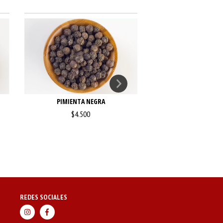
AZAFRÁN ESPAÑOL 
PIMIENTA NEGRA
CÁPSULA (X UN
$4.500
$7.500
REDES SOCIALES