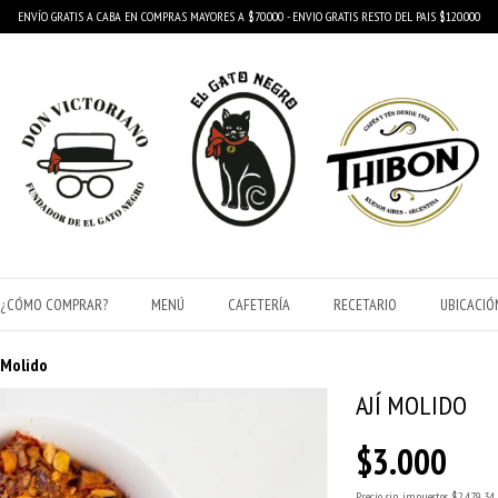
ENVÍO GRATIS A CABA EN COMPRAS MAYORES A $70.000 - ENVIO GRATIS RESTO DEL PAIS $120.000
¿CÓMO COMPRAR?
MENÚ
CAFETERÍA
RECETARIO
UBICACIÓ
 Molido
AJÍ MOLIDO
$3.000
Precio sin impuestos
$2.479,34