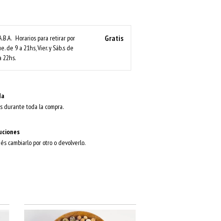
Gratis
A.B.A.
Horarios para retirar por
ue. de 9 a 21hs, Vier. y Sáb.s de
a 22hs.
da
s durante toda la compra.
uciones
dés cambiarlo por otro o devolverlo.