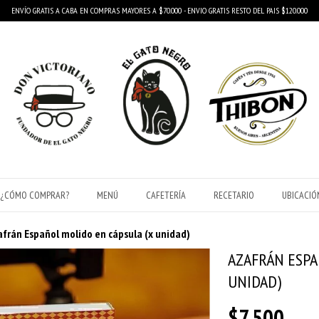
ENVÍO GRATIS A CABA EN COMPRAS MAYORES A $70.000 - ENVIO GRATIS RESTO DEL PAIS $120.000
¿CÓMO COMPRAR?
MENÚ
CAFETERÍA
RECETARIO
UBICACIÓ
afrán Español molido en cápsula (x unidad)
AZAFRÁN ESPA
UNIDAD)
$7.500