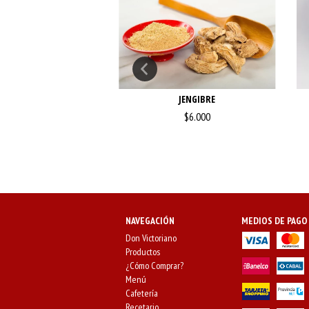
MIENTA ROSA
JENGIBRE
$8.000
$6.000
NAVEGACIÓN
MEDIOS DE PAGO
Don Victoriano
Productos
¿Cómo Comprar?
Menú
Cafetería
Recetario