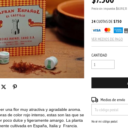
Precio sin impuestos
$6.198,35
24
CUOTAS DE
$750
VER MEDIOS DE PAGO
CANTIDAD
Entregas para el CP:
Medios de envío
er una flor muy atractiva y agradable aroma.
bras de color rojo intenso, estas son las que se
bor poco dulce y ligeramente amargo. La planta
No sé mi código postal
ente cultivada en España, Italia y Francia.