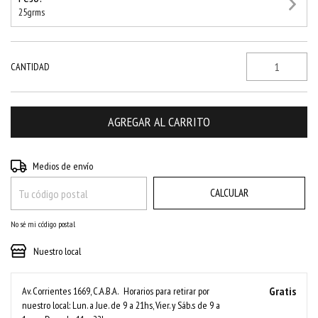
25grms
CANTIDAD
CAMBIAR CP
Entregas para el CP:
Medios de envío
CALCULAR
No sé mi código postal
Nuestro local
Gratis
Av. Corrientes 1669, C.A.B.A.
Horarios para retirar por
nuestro local: Lun. a Jue. de 9 a 21hs, Vier. y Sáb.s de 9 a