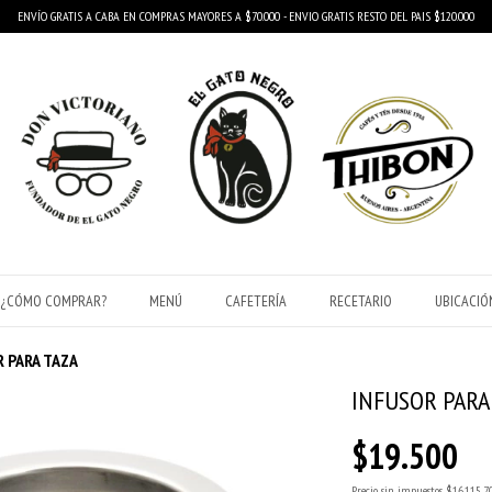
ENVÍO GRATIS A CABA EN COMPRAS MAYORES A $70.000 - ENVIO GRATIS RESTO DEL PAIS $120.000
¿CÓMO COMPRAR?
MENÚ
CAFETERÍA
RECETARIO
UBICACIÓ
 PARA TAZA
INFUSOR PARA
$19.500
Precio sin impuestos
$16.115,7