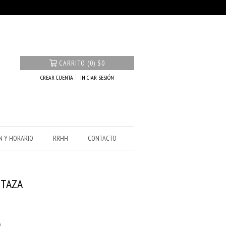
CARRITO
(
0
)
$0
CREAR CUENTA
INICIAR SESIÓN
N Y HORARIO
RRHH
CONTACTO
 TAZA
0