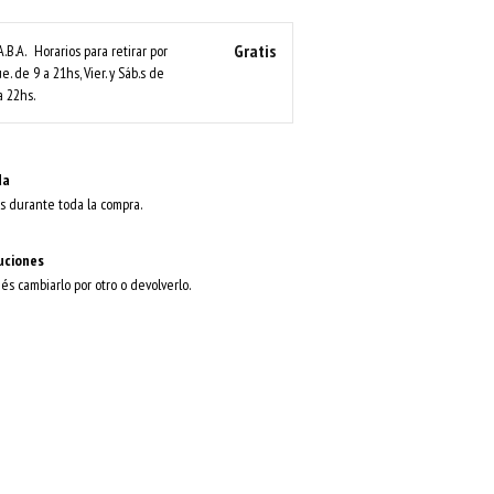
Gratis
A.B.A.
Horarios para retirar por
ue. de 9 a 21hs, Vier. y Sáb.s de
a 22hs.
da
s durante toda la compra.
uciones
dés cambiarlo por otro o devolverlo.