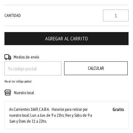
CANTIDAD
CAMBIAR CP
Entregas para el CP:
Medios de envío
CALCULAR
No sé mi código postal
Nuestro local
Gratis
Av. Corrientes 1669, C.A.B.A.
Horarios para retirar por
nuestro local: Lun. a Jue. de 9 a 21hs, Vier. y Sáb.s de 9 a
1am y Dom. de 11 a 22hs.