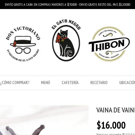
ENVÍO GRATIS A CABA EN COMPRAS MAYORES A $70.000 - ENVIO GRATIS RESTO DEL PAIS $120.000
¿CÓMO COMPRAR?
MENÚ
CAFETERÍA
RECETARIO
UBICACIÓ
VAINA DE VAIN
$16.000
Precio sin impuestos
$13.223,1