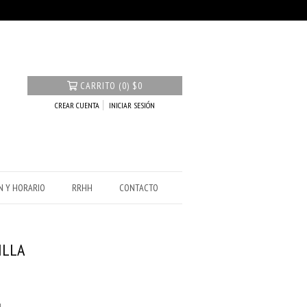
CARRITO
(
0
)
$0
CREAR CUENTA
INICIAR SESIÓN
N Y HORARIO
RRHH
CONTACTO
ILLA
4