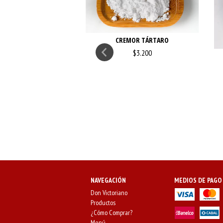
CREMOR TÁRTARO
$3.200
TINA SIN SABOR
$9.600
NAVEGACIÓN
MEDIOS DE PAGO
Don Victoriano
Productos
¿Cómo Comprar?
Menú