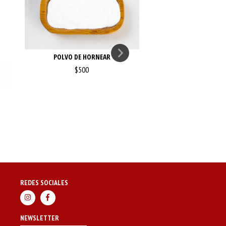
POLVO DE HORNEAR
EXTRACTO DE VA
$500
$13.500
REDES SOCIALES
NEWSLETTER