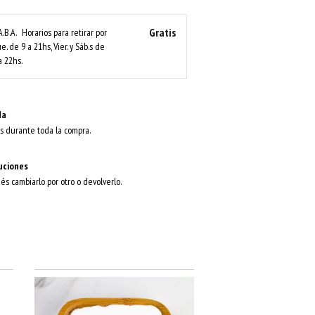
Gratis
A.B.A.
Horarios para retirar por
ue. de 9 a 21hs, Vier. y Sáb.s de
a 22hs.
da
s durante toda la compra.
uciones
dés cambiarlo por otro o devolverlo.