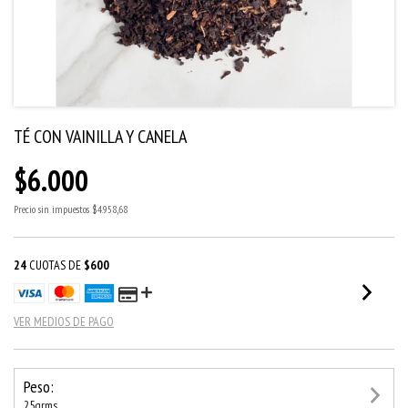
TÉ CON VAINILLA Y CANELA
$6.000
Precio sin impuestos
$4.958,68
24
CUOTAS DE
$600
VER MEDIOS DE PAGO
Peso:
25grms