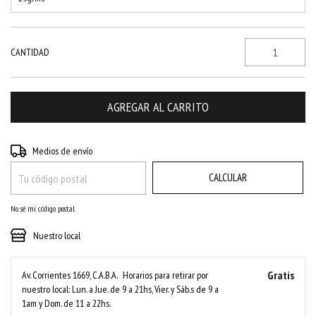
CANTIDAD
CAMBIAR CP
Entregas para el CP:
Medios de envío
CALCULAR
No sé mi código postal
Nuestro local
Gratis
Av. Corrientes 1669, C.A.B.A.
Horarios para retirar por
nuestro local: Lun. a Jue. de 9 a 21hs, Vier. y Sáb.s de 9 a
1am y Dom. de 11 a 22hs.