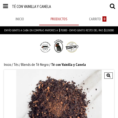
TÉ CON VAINILLA Y CANELA
INICIO
PRODUCTOS
CARRITO
0
ENVÍO GRATIS A CABA EN COMPRAS MAYORES A $70.000 - ENVIO GRATIS RESTO DEL PAIS $120.000
Inicio
/
Tés
/
Blends de Té Negro
/
Té con Vainilla y Canela