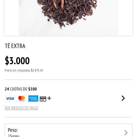
TÉ EXTRA
$3.000
Precio sin impuestos
$2.479,34
24
CUOTAS DE
$300
VER MEDIOS DE PAGO
Peso:
25grms