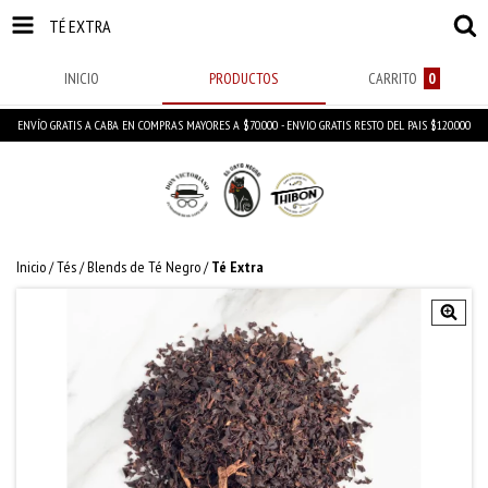
TÉ EXTRA
INICIO
PRODUCTOS
CARRITO
0
ENVÍO GRATIS A CABA EN COMPRAS MAYORES A $70.000 - ENVIO GRATIS RESTO DEL PAIS $120.000
Inicio
/
Tés
/
Blends de Té Negro
/
Té Extra