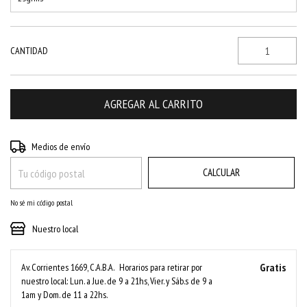
CANTIDAD
CAMBIAR CP
Entregas para el CP:
Medios de envío
CALCULAR
No sé mi código postal
Nuestro local
Gratis
Av. Corrientes 1669, C.A.B.A.
Horarios para retirar por
nuestro local: Lun. a Jue. de 9 a 21hs, Vier. y Sáb.s de 9 a
1am y Dom. de 11 a 22hs.