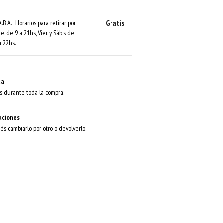
Gratis
A.B.A.
Horarios para retirar por
ue. de 9 a 21hs, Vier. y Sáb.s de
a 22hs.
da
s durante toda la compra.
uciones
dés cambiarlo por otro o devolverlo.