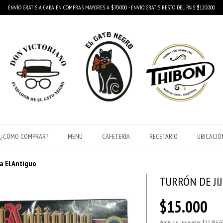
ENVÍO GRATIS A CABA EN COMPRAS MAYORES A $70.000 - ENVIO GRATIS RESTO DEL PAIS $120.000
¿CÓMO COMPRAR?
MENÚ
CAFETERÍA
RECETARIO
UBICACIÓ
a El Antiguo
TURRÓN DE JI
$15.000
Precio sin impuestos
$12.396,6