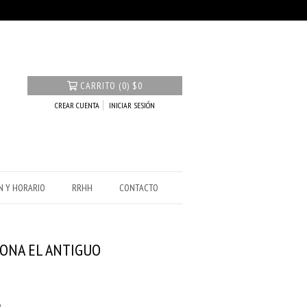
CARRITO
(
0
)
$0
CREAR CUENTA
INICIAR SESIÓN
N Y HORARIO
RRHH
CONTACTO
JONA EL ANTIGUO
9