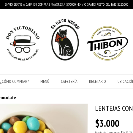
ENVÍO GRATIS A CABA EN COMPRAS MAYORES A $70.000 - ENVIO GRATIS RESTO DEL PAIS $120.000
¿CÓMO COMPRAR?
MENÚ
CAFETERÍA
RECETARIO
UBICACIÓ
Chocolate
LENTEJAS CO
$3.000
Precio sin impuestos
$2.479,34