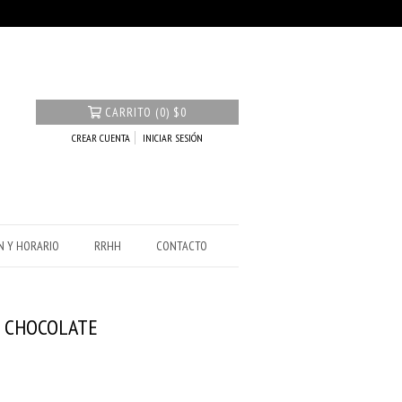
CARRITO
(
0
)
$0
CREAR CUENTA
INICIAR SESIÓN
N Y HORARIO
RRHH
CONTACTO
N CHOCOLATE