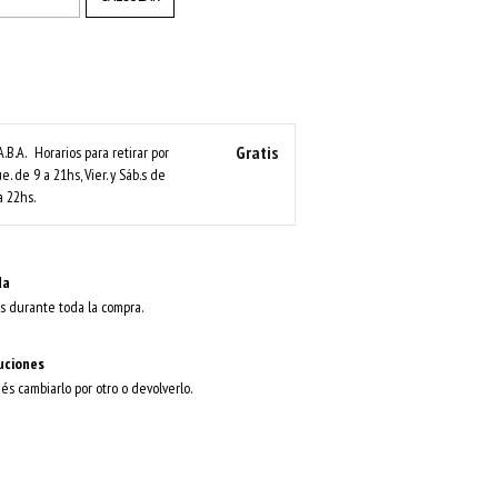
Gratis
A.B.A.
Horarios para retirar por
ue. de 9 a 21hs, Vier. y Sáb.s de
a 22hs.
da
s durante toda la compra.
uciones
dés cambiarlo por otro o devolverlo.