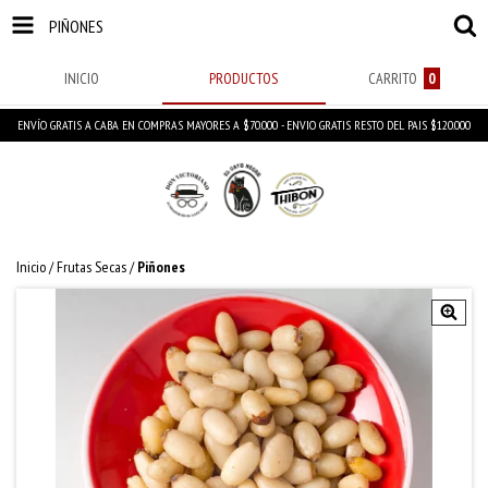
PIÑONES
INICIO
PRODUCTOS
CARRITO
0
ENVÍO GRATIS A CABA EN COMPRAS MAYORES A $70.000 - ENVIO GRATIS RESTO DEL PAIS $120.000
Inicio
/
Frutas Secas
/
Piñones